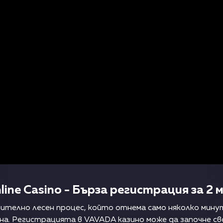
ine Casino - Бърза регистрация за 2
ително лесен процес, който отнема само няколко минут
на. Регистрацията в VAVADA казино може да започне с