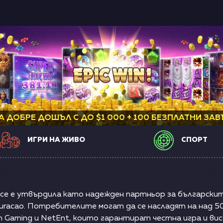
А ДОБРЕ ДОШЪЛ С ДО $1 000 + 100 БЕЗПЛАТНИ ЗА
ИГРИ НА ЖИВО
СПОРТ
е е утвърдила като надежден партньор за българските
 Curacao. Потребителите могат да се насладят на над 
on Gaming и NetEnt, които гарантират честна игра и ви