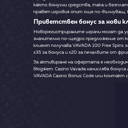
както бонусни средства, така и безпла
правят игровия опит още по-вълнуващ, к
Приветствен бонус за нови к
Новорегистрираните играчи могат да уд
значително по-щедро предложение от ко
клиент получава VAVADA 100 Free Spins з
x35 за бонуса и x20 за печалбите от фри
За активиране на офертата е необходим
бюджет. Casino Vavada начислява бонуса
VAVADA Casino Bonus Code или контакт 