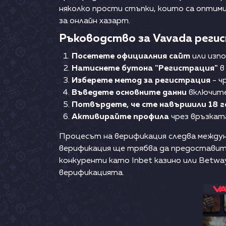
няколко прости стъпки, които са оптим
за онлайн хазарт.
Ръководство за Vavada реги
Посетете официалния сайт
или изпо
Натиснете бутона "Регистрация"
в
Изберете метод за регистрация
- ч
Въведете основните данни
включите
Потвърдете, че сте навършили 18 г
Активирайте профила
чрез връзката
Процесът на верификация следва междун
верификация ще трябва да предоставите
конкуренти като Inbet казино или Betwa
верификацията.