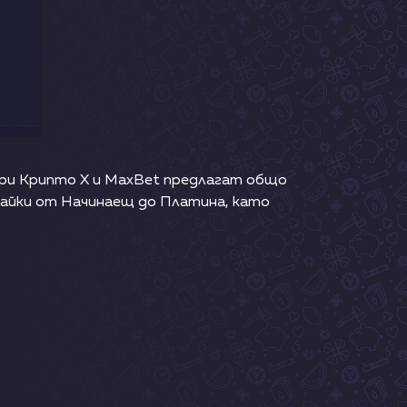
ри Крипто X и MaxBet предлагат общо
чвайки от Начинаещ до Платина, като