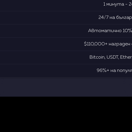
1 минута - 2
24/7 на българ
Автоматично 10% 
$110,000+ награден
Bitcoin, USDT, Eth
96%+ на попул