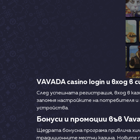
VAVADA casino login и вход в
След успешната регистрация, вход в ка
запомня настройките на потребителя и п
устройства.
Бонуси и промоции във Vava
Щедрата бонусна програма привлича хиля
традиционните местни казина. Новите 