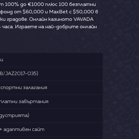
от 100% до €1000 плюс 100 безплатни
 фонд от $60,000 и MaxBet с $50,000 в
ски градове. Онлайн казиното VAVADA
4 часа. Играете на най-добрите онлайн
и
48/JAZ2017-035)
, спортни залагания
зплатни завъртания
ндустрията)
 + адаптивен сайт