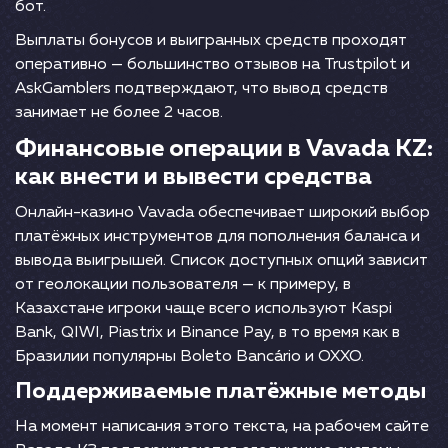
бот.
Выплаты бонусов и выигранных средств проходят
оперативно — большинство отзывов на Trustpilot и
AskGamblers подтверждают, что вывод средств
занимает не более 2 часов.
Финансовые операции в Vavada KZ:
как внести и вывести средства
Онлайн-казино Vavada обеспечивает широкий выбор
платёжных инструментов для пополнения баланса и
вывода выигрышей. Список доступных опций зависит
от геолокации пользователя — к примеру, в
Казахстане игроки чаще всего используют Kaspi
Bank, QIWI, Piastrix и Binance Pay, в то время как в
Бразилии популярны Boleto Bancário и OXXO.
Поддерживаемые платёжные методы
На момент написания этого текста, на рабочем сайте