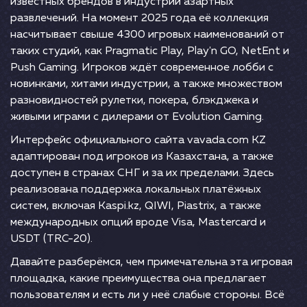
известных брендов в индустрии азартных
развлечений. На момент 2025 года её коллекция
насчитывает свыше 4300 игровых наименований от
таких студий, как Pragmatic Play, Play'n GO, NetEnt и
Push Gaming. Игроков ждёт современное лобби с
новинками, хитами индустрии, а также множеством
разновидностей рулетки, покера, блэкджека и
живыми играми с дилерами от Evolution Gaming.
Интерфейс официального сайта vavada.com KZ
адаптирован под игроков из Казахстана, а также
доступен в странах СНГ и за их пределами. Здесь
реализована поддержка локальных платёжных
систем, включая Kaspi.kz, QIWI, Piastrix, а также
международных опций вроде Visa, Mastercard и
USDT (TRC-20).
Давайте разберёмся, чем примечательна эта игровая
площадка, какие преимущества она предлагает
пользователям и есть ли у неё слабые стороны. Всё