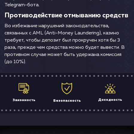
Telegram-бота.
Противодействие отмыванию средств
Во избежание нарушений законодательства,
связанных с AML (Anti-Money Laundering), казино
требует, чтобы депозит был прокручен хотя бы 3
раза, прежде чем средства можно будет вывести. В
противном случае может быть удержана комиссия
(до 10%).
Доходность
Законность
Безопасность