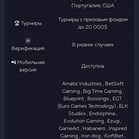
Португалия, США
Турниры с призовым фондом
🏆 Турниры
до 20 000$
🆔
В редких случаях
Верификация
📲 Мобильная
Доступна
версия
Amatic Industries , BetSoft
Gaming , Big Time Gaming ,
Blueprint , Booongo , EGT
(Euro Games Technology) , ELK
Studios , Endorphina ,
Evolution Gaming , Ezugi ,
GameArt , Habanero , Inspired
Gaming , Iron dog , iSoftBet ,