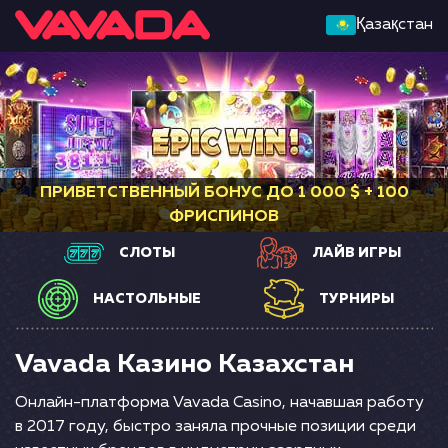
Қазақстан
ПРИВЕТСТВЕННЫЙ БОНУС ДО 1 000 $ + 100
ФРИСПИНОВ
СЛОТЫ
ЛАЙВ ИГРЫ
НАСТОЛЬНЫЕ
ТУРНИРЫ
Vavada Казино Казахстан
Онлайн-платформа Vavada Casino, начавшая работу
в 2017 году, быстро заняла прочные позиции среди