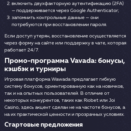
включить двухфакторную аутентификацию (2FA)
— поддерживается через Google Authenticator;
запомнить контрольные данные — они
потребуются при восстановлении пароля.
Если доступ утерян, восстановление осуществляется
через форму на сайте или поддержку в чате, которая
работает 24/7.
Промо-программа Vavada: бонусы,
кэшбэк и турниры
Игровая платформа Wawada предлагает гибкую
систему бонусов, ориентированную как на новичков,
так и на опытных пользователей. В отличие от
некоторых конкурентов, таких как Riobet или Joi
Casino, здесь акцент сделан не на частоте бонусов, а
на их практической ценности и прозрачных условиях.
Стартовые предложения