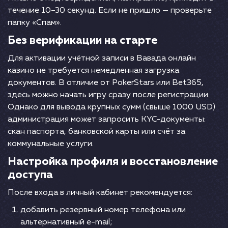
течение 10–30 секунд. Если не пришло — проверьте
папку «Спам».
Без верификации на старте
Для активации учётной записи в Вавада онлайн
казино не требуется немедленная загрузка
документов. В отличие от PokerStars или Bet365,
здесь можно начать игру сразу после регистрации.
Однако для вывода крупных сумм (свыше 1000 USD)
администрация может запросить KYC-документы:
скан паспорта, банковской карты или счёт за
коммунальные услуги.
Настройка профиля и восстановление
доступа
После входа в личный кабинет рекомендуется:
добавить резервный номер телефона или
альтернативный e-mail;