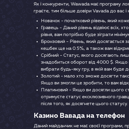
Як і конкуренти, Wawada має програму лоял
граєте, тим більше довіри Vavada до вас і
Новачок - початковий рівень, який коже
Гравець - Даний рівень відвіює всіх, х
рівня, вам потрібно буде зіграти мінім
Бронзовий - Рівень, який досягається 
кешбек ще на 0.5%, а також вам відкри
Срібний - Статус, якого досягають лише
знадобиться оборот від 4000 $. Якщо в
вибрати будь-яку гру, в якій вам буде
Золотий - мало хто зможе досягти таког
Якщо ви змогли це зробити, то вам від
Платиновий - Якщо ви досягли цього с
отримуєте статус ексклюзивного гравц
після того, як досягнете цього статусу.
Казино Вавада на телефон
Даний майданчик не має своєї програми, п