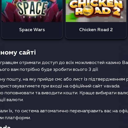
Space Wars
Chicken Road 2
йному сайті
гравцям отримати доступ до всіх можливостей казино Вав
ього вам потрібно буде зробити всього 3 дії:
у пошту, на яку прийде смс або лист із підтвердженням 
ористовуватимете при вході на офіційний сайт vavada
но поповнювати та виводити кошти. Краще вибирати валюту
ції валюти.
дали їх, то система автоматично перенаправить вас на офі
ми платформи.