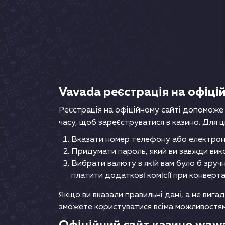
Vavada реєстрація на офіці
Реєстрація на офіційному сайті допоможе 
часу, щоб зареєструватися в казино. Для ц
Вказати номер телефону або електронн
Придумати пароль, який ви завжди вик
Вибрати валюту в якій вам було б зруч
платити додаткові комісії при конверта
Якщо ви вказали правильні дані, а не вига
зможете користуватися всіма можливостя