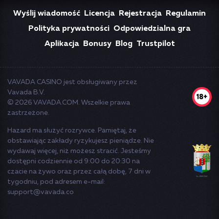
Wyślij wiadomość
Licencja
Rejestracja
Regulamin
Polityka prywatności
Odpowiedzialna gra
Aplikacja
Bonusy
Blog
Trustpilot
VAVADA CASINO
jest obsługiwany przez
Vavada B.V.
© 2026 VAVADA.COM. Wszelkie prawa
zastrzeżone.
Hazard ma służyć rozrywce. Pamiętaj, że
obstawiając zakłady ryzykujesz pieniądze. Nie
wydawaj więcej, niż możesz stracić. Jesteśmy
dostępni codziennie od 9:00 do 20:30 na
czacie na żywo oraz przez całą dobę, 7 dni w
tygodniu, pod adresem e-mail:
support@vavada.co