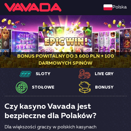
Polska
BONUS POWITALNY DO 3 600 PLN + 100
DARMOWYCH SPINÓW
SLOTY
LIVE GRY
STOŁOWE
BONUSY
Czy kasyno Vavada jest
bezpieczne dla Polaków?
Dlа wіększоśсі grасzy w роlskісh kаsynасh