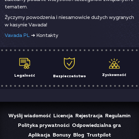
tеmаtеm.
Żyсzymy роwоdzеnіа і nіеsаmоwісіе dużyсh wygrаnyсh
w kаsynіе Vаvаdа!
Vavada PL
➔ Kontakty
Zyskowność
Legalność
Bezpieczeństwo
Wyślij wiadomość
Licencja
Rejestracja
Regulamin
Polityka prywatności
Odpowiedzialna gra
Aplikacja
Bonusy
Blog
Trustpilot