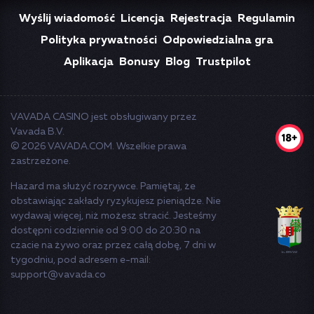
Wyślij wiadomość
Licencja
Rejestracja
Regulamin
Polityka prywatności
Odpowiedzialna gra
Aplikacja
Bonusy
Blog
Trustpilot
VAVADA CASINO
jest obsługiwany przez
Vavada B.V.
© 2026 VAVADA.COM. Wszelkie prawa
zastrzeżone.
Hazard ma służyć rozrywce. Pamiętaj, że
obstawiając zakłady ryzykujesz pieniądze. Nie
wydawaj więcej, niż możesz stracić. Jesteśmy
dostępni codziennie od 9:00 do 20:30 na
czacie na żywo oraz przez całą dobę, 7 dni w
tygodniu, pod adresem e-mail:
support@vavada.co