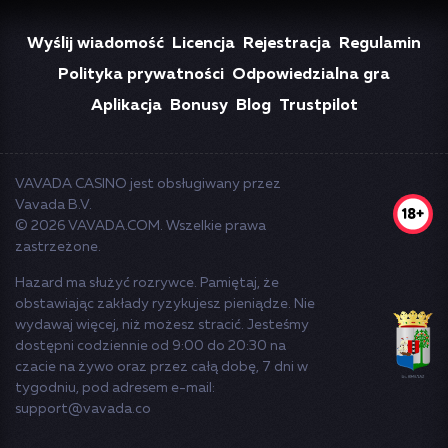
Wyślij wiadomość
Licencja
Rejestracja
Regulamin
Polityka prywatności
Odpowiedzialna gra
Aplikacja
Bonusy
Blog
Trustpilot
VAVADA CASINO
jest obsługiwany przez
Vavada B.V.
© 2026 VAVADA.COM. Wszelkie prawa
zastrzeżone.
Hazard ma służyć rozrywce. Pamiętaj, że
obstawiając zakłady ryzykujesz pieniądze. Nie
wydawaj więcej, niż możesz stracić. Jesteśmy
dostępni codziennie od 9:00 do 20:30 na
czacie na żywo oraz przez całą dobę, 7 dni w
tygodniu, pod adresem e-mail:
support@vavada.co