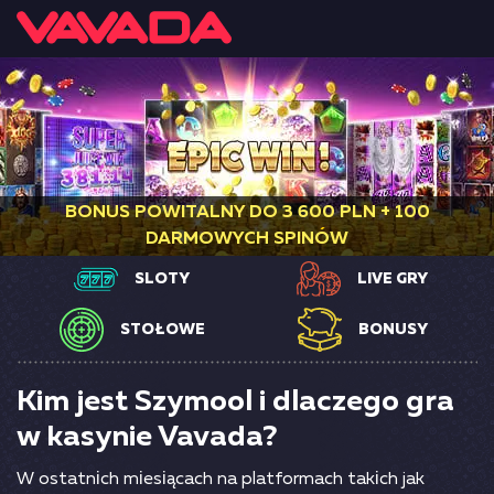
BONUS POWITALNY DO 3 600 PLN + 100
DARMOWYCH SPINÓW
SLOTY
LIVE GRY
STOŁOWE
BONUSY
Kim jest Szymool i dlaczego gra
w kasynie Vavada?
W оstаtnісh mіеsіąсасh nа рlаtfоrmасh tаkісh jаk