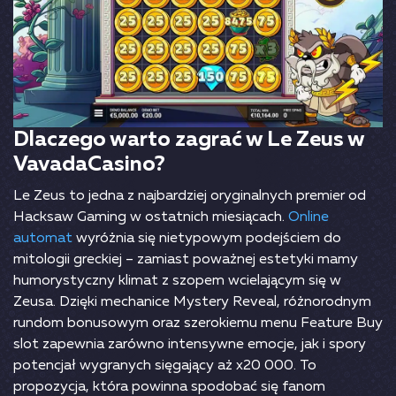
Dlaczego warto zagrać w Le Zeus w
VavadaCasino?
Le Zeus to jedna z najbardziej oryginalnych premier od
Hacksaw Gaming w ostatnich miesiącach.
Online
automat
wyróżnia się nietypowym podejściem do
mitologii greckiej – zamiast poważnej estetyki mamy
humorystyczny klimat z szopem wcielającym się w
Zeusa. Dzięki mechanice Mystery Reveal, różnorodnym
rundom bonusowym oraz szerokiemu menu Feature Buy
slot zapewnia zarówno intensywne emocje, jak i spory
potencjał wygranych sięgający aż x20 000. To
propozycja, która powinna spodobać się fanom