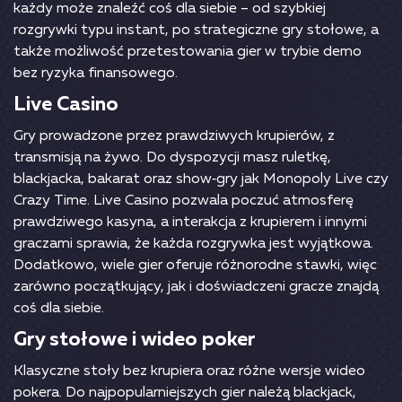
każdy może znaleźć coś dla siebie – od szybkiej
rozgrywki typu instant, po strategiczne gry stołowe, a
także możliwość przetestowania gier w trybie demo
bez ryzyka finansowego.
Live Casino
Gry prowadzone przez prawdziwych krupierów, z
transmisją na żywo. Do dyspozycji masz ruletkę,
blackjacka, bakarat oraz show‑gry jak Monopoly Live czy
Crazy Time. Live Casino pozwala poczuć atmosferę
prawdziwego kasyna, a interakcja z krupierem i innymi
graczami sprawia, że każda rozgrywka jest wyjątkowa.
Dodatkowo, wiele gier oferuje różnorodne stawki, więc
zarówno początkujący, jak i doświadczeni gracze znajdą
coś dla siebie.
Gry stołowe i wideo poker
Klasyczne stoły bez krupiera oraz różne wersje wideo
pokera. Do najpopularniejszych gier należą blackjack,