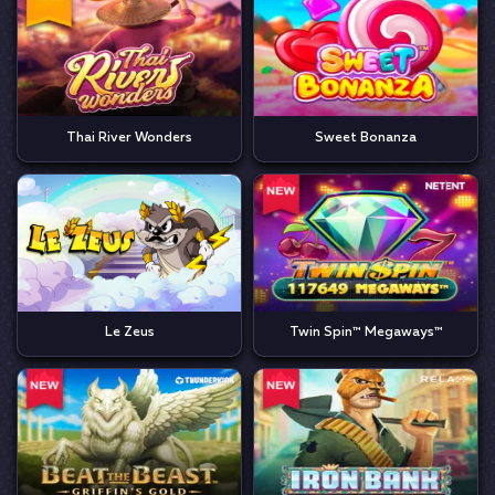
Thai River Wonders
Sweet Bonanza
Le Zeus
Twin Spin™ Megaways™