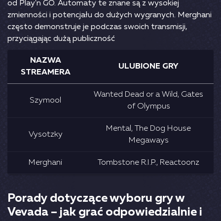
od Play'n GO. Automaty te znane są z wysokiej
zmienności i potencjału do dużych wygranych. Merghani
często demonstruje je podczas swoich transmisji,
przyciągając dużą publiczność
NAZWA
ULUBIONE GRY
STREAMERA
Wanted Dead or a Wild, Gates
Szymool
of Olympus
Mental, The Dog House
Vysotzky
Megaways
Merghani
Tombstone R.I.P., Reactoonz
Porady dotyczące wyboru gry w
Vevada – jak grać odpowiedzialnie i