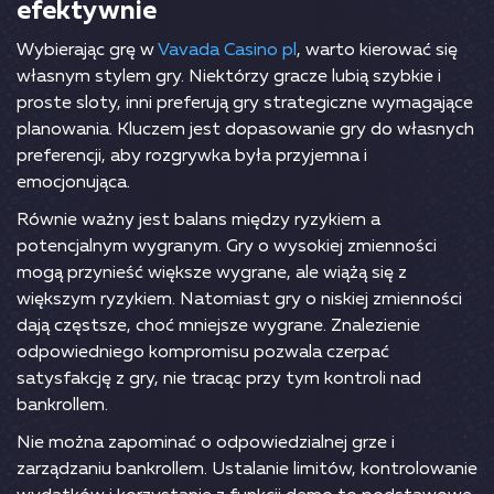
efektywnie
Wybierając grę w
Vavada Casino pl
, warto kierować się
własnym stylem gry. Niektórzy gracze lubią szybkie i
proste sloty, inni preferują gry strategiczne wymagające
planowania. Kluczem jest dopasowanie gry do własnych
preferencji, aby rozgrywka była przyjemna i
emocjonująca.
Równie ważny jest balans między ryzykiem a
potencjalnym wygranym. Gry o wysokiej zmienności
mogą przynieść większe wygrane, ale wiążą się z
większym ryzykiem. Natomiast gry o niskiej zmienności
dają częstsze, choć mniejsze wygrane. Znalezienie
odpowiedniego kompromisu pozwala czerpać
satysfakcję z gry, nie tracąc przy tym kontroli nad
bankrollem.
Nie można zapominać o odpowiedzialnej grze i
zarządzaniu bankrollem. Ustalanie limitów, kontrolowanie