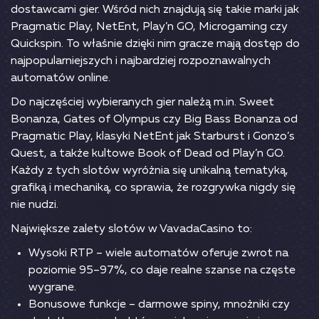
dostawcami gier. Wśród nich znajdują się takie marki jak
Pragmatic Play, NetEnt, Play’n GO, Microgaming czy
Quickspin. To właśnie dzięki nim gracze mają dostęp do
najpopularniejszych i najbardziej rozpoznawalnych
automatów online.
Do najczęściej wybieranych gier należą m.in. Sweet
Bonanza, Gates of Olympus czy Big Bass Bonanza od
Pragmatic Play, klasyki NetEnt jak Starburst i Gonzo’s
Quest, a także kultowe Book of Dead od Play’n GO.
Każdy z tych slotów wyróżnia się unikalną tematyką,
grafiką i mechaniką, co sprawia, że rozgrywka nigdy się
nie nudzi.
Największe zalety slotów w VavadaCasino to:
Wysoki RTP – wiele automatów oferuje zwrot na
poziomie 95–97%, co daje realne szanse na częste
wygrane.
Bonusowe funkcje – darmowe spiny, mnożniki czy