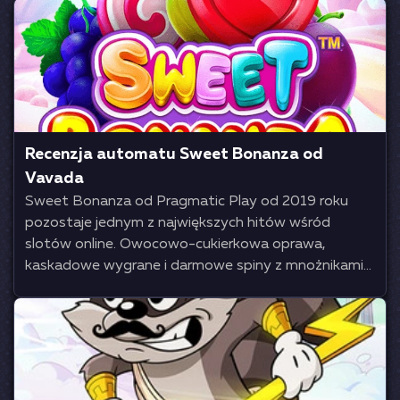
Recenzja automatu Sweet Bonanza od
Vavada
Sweet Bonanza od Pragmatic Play od 2019 roku
pozostaje jednym z największych hitów wśród
slotów online. Owocowo-cukierkowa oprawa,
kaskadowe wygrane i darmowe spiny z mnożnikami
do 100x sprawiają, że gra wciąż dostarcza
ogromnych emocji. Sprawdź naszą recenzję i
przekonaj się, co czyni Sweet Bonanza tak
wyjątkowym nawet kilka lat po premierze.