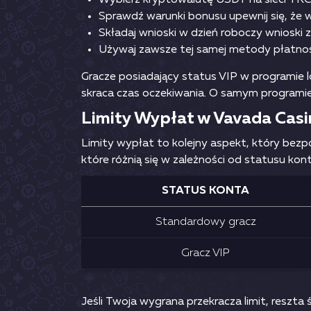
Sprawdź warunki bonusu upewnij się, że 
Składaj wnioski w dzień roboczy wnioski 
Używaj zawsze tej samej metody płatno
Gracze posiadający status VIP w programie
skraca czas oczekiwania. O samym programie 
Limity Wypłat w Vavada Cas
Limity wypłat to kolejny aspekt, który bezp
które różnią się w zależności od statusu kont
STATUS KONTA
Standardowy gracz
Gracz VIP
Jeśli Twoja wygrana przekracza limit, resz