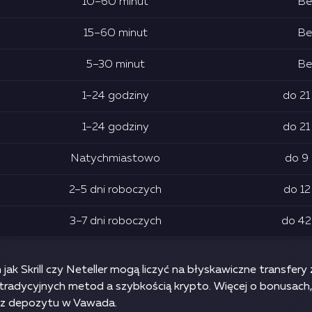
10–60 minut
Be
15–60 minut
Be
5–30 minut
Be
1–24 godziny
do 2
1–24 godziny
do 2
Natychmiastowo
do 9
2–5 dni roboczych
do 1
3–7 dni roboczych
do 4
 jak Skrill czy Neteller mogą liczyć na błyskawiczne transfery
tradycyjnych metod a szybkością krypto. Więcej o bonusach
ez depozytu w Vawada.