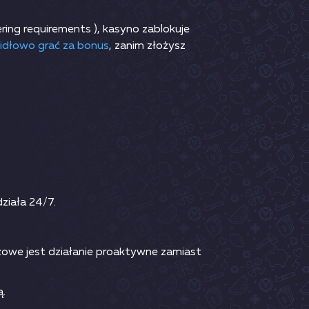
ing requirements ), kasyno zablokuje
widłowo grać za bonus
, zanim złożysz
ziała 24/7.
czowe jest działanie proaktywne zamiast
ą.