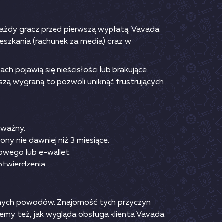
każdy gracz przed pierwszą wypłatą. Vavada
szkania (rachunek za media) oraz w
h pojawią się nieścisłości lub brakujące
szą wygraną to pozwoli uniknąć frustrujących
 ważny.
y nie dawniej niż 3 miesiące.
owego lub e-wallet.
twierdzenia.
żnych powodów. Znajomość tych przyczyn
emy też, jak wygląda obsługa klienta Vavada