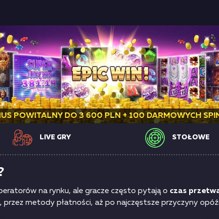
US POWITALNY DO 3 600 PLN + 100 DARMOWYCH SP
LIVE GRY
STOŁOWE
?
peratorów na rynku, ale gracze często pytają o
czas przetw
, przez metody płatności, aż po najczęstsze przyczyny opóź