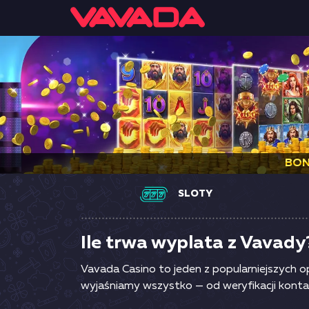
BON
SLOTY
Ile trwa wyplata z Vavady
Vavada Casino to jeden z popularniejszych o
wyjaśniamy wszystko — od weryfikacji konta