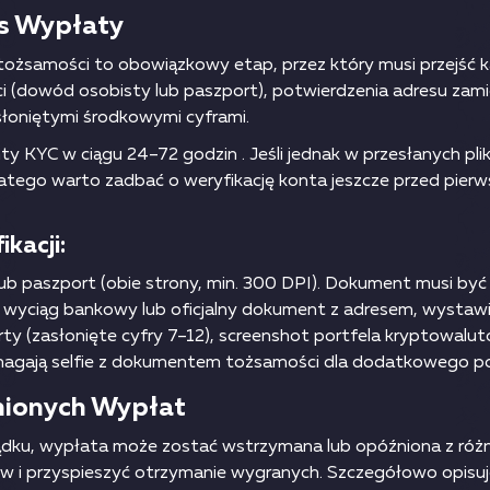
as Wypłaty
 tożsamości to obowiązkowy etap, przez który musi przejść 
dowód osobisty lub paszport), potwierdzenia adresu zamie
słoniętymi środkowymi cyframi.
KYC w ciągu 24–72 godzin . Jeśli jednak w przesłanych plikac
atego warto zadbać o weryfikację konta jeszcze przed pierw
kacji:
 paszport (obie strony, min. 300 DPI). Dokument musi być
 wyciąg bankowy lub oficjalny dokument z adresem, wystawion
ty (zasłonięte cyfry 7–12), screenshot portfela kryptowalut
magają selfie z dokumentem tożsamości dla dodatkowego po
nionych Wypłat
ządku, wypłata może zostać wstrzymana lub opóźniona z ró
 i przyspieszyć otrzymanie wygranych. Szczegółowo opisuj